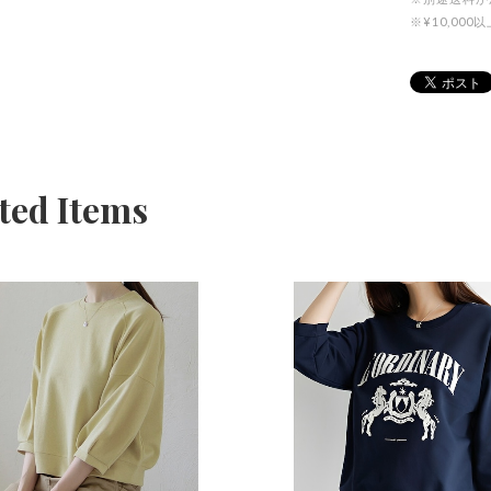
※¥10,0
ted Items