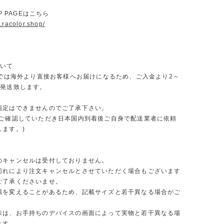
OP PAGEはこちら
.racolor.shop/
ついて
ORでは海外より直接お客様へお届けになるため、ご入金より2～
で発送致します。
指定はできませんのでご了承下さい。
をご確認していただき日本国内到着後ご自身で配送業者に依頼
します。)
のキャンセルは受付しておりません。
切れにより注文キャンセルとさせていただく場合もございます
ご了承くださいませ。
場を変えることがあるため、記載サイズと若干異なる場合がご
味は、お手持ちのデバイスの画面によって実物と若干異なる場
ます。