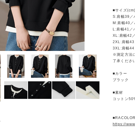
■サイズ(cm
S:肩幅39／
M:肩幅40
L:肩幅41／
XL:肩幅4
2XL:肩幅4
3XL:肩幅4
※測定方法
了承くださ
■カラー
ブラック
■素材
コットン50
■RACOL
https://ww