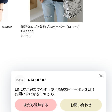
A3302
筆記体ロゴ 5分袖プルオーバー【M-2XL】
RA3300
¥7,990