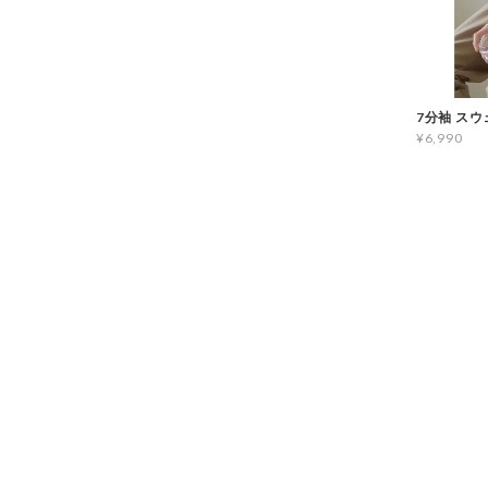
7分袖 スウ
¥6,990