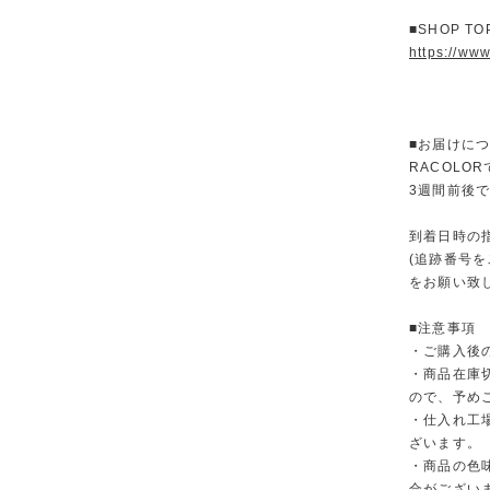
■SHOP T
https://www
■お届けに
RACOL
3週間前後
到着日時の
(追跡番号
をお願い致
■注意事項
・ご購入後
・商品在庫
ので、予め
・仕入れ工
ざいます。
・商品の色
合がござい