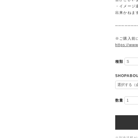
・イメージ
出来かねま
───────
※ご購入前に
https://www
種類
SHOPAB
数量
※別途送料が