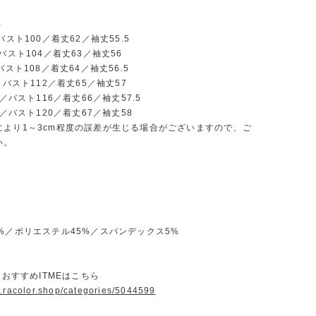
)
バスト100／着丈62／袖丈55.5
／バスト104／着丈63／袖丈56
バスト108／着丈64／袖丈56.5
2／バスト112／着丈65／袖丈57
3／バスト116／着丈66／袖丈57.5
4／バスト120／着丈67／袖丈58
により1～3cm程度の誤差が生じる場合がございますので、ご
い。
%／ポリエステル45%／スパンデックス5%
ORおすすめITMEはこちら
w.racolor.shop/categories/5044599