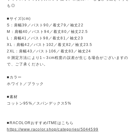
も◎
■サイズ(cm)
S：肩幅39／バスト90／着丈79／袖丈22
M：肩幅40／バスト94／着丈80／袖丈22.5
L：肩幅41／バスト98／着丈81／袖丈23
XL：肩幅42／バスト102／着丈82／袖丈23.5
2XL：肩幅43／バスト106／着丈83／袖丈24
※測定方法により1～3cm程度の誤差が生じる場合がございますの
で、ご了承ください。
■カラー
ホワイト／ブラック
■素材
コットン95%／スパンデックス5%
■RACOLORおすすめITMEはこちら
https://www.racolor.shop/categories/5044599