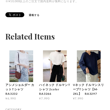
※¥10,000以上のご注文で国内送料が無料になります。
通報する
Related Items
アシメショルダー カ
ハイネック ドルマンT
Vネック ドルマンスリ
ットTシャツ
シャツ 2color
ーブTシャツ【M-
RA3232
RA3266
2XL】 RA3297
¥6,990
¥7,990
¥7,990
CATEGORY