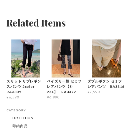
Related Items
スリット リブレギン
ペイズリー柄 セミフ
ダブルボタン セミフ
スパンツ 2color
レアパンツ【S-
レアパンツ RA3316
RA3309
2XL】 RA3372
¥7,990
¥6,590
¥6,990
CATEGORY
HOT ITEMS
即納商品