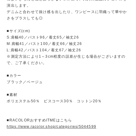
演出します。
デニムと合わせて抜け感を出したり、ワンピースに羽織って華やか
さをプラスしても◎
■サイズ(cm)
S:肩幅40／バスト96／着丈65／袖丈26
M:肩幅41／バスト100／着丈66／袖丈26
L:肩幅42／バスト104／着丈67／袖丈26
※測定方法により1～3cm程度の誤差が生じる場合がございますの
で、ご了承ください。
■カラー
ブラック／ベージュ
■素材
ポリエステル50％ ビスコース30％ コットン20％
■RACOLORおすすめITMEはこちら
https://www.racolor.shop/categories/5044599