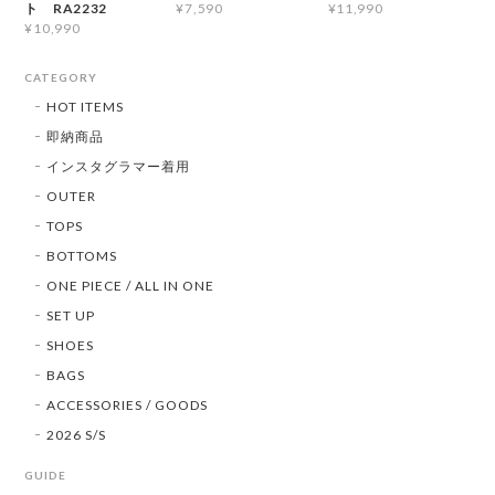
ト RA2232
¥7,590
¥11,990
¥10,990
CATEGORY
HOT ITEMS
即納商品
インスタグラマー着用
OUTER
TOPS
BOTTOMS
ONE PIECE / ALL IN ONE
SET UP
SHOES
BAGS
ACCESSORIES / GOODS
2026 S/S
GUIDE