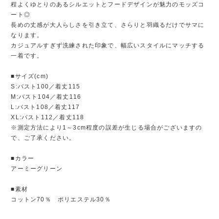
程よくゆとりのあるシルエットとフードデザインが魅力のモッズコ
ート◎
長めの丈感が大人らしさを引き立て、さらりと羽織るだけでサマに
なります。
カジュアルすぎず洗練された印象で、幅広いスタイルにマッチする
一着です。
■サイズ(cm)
S:バスト100／着丈115
M:バスト104／着丈116
L:バスト108／着丈117
XL:バスト112／着丈118
※測定方法により1～3cm程度の誤差が生じる場合がございますの
で、ご了承ください。
■カラー
アーミーグリーン
■素材
コットン70％ ポリエステル30％