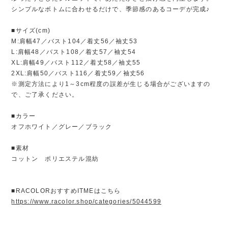
シンプルなボトムに合わせるだけで、季節感のあるコーデが完成♪
■サイズ(cm)
M:肩幅47／バスト104／着丈56／袖丈53
L:肩幅48／バスト108／着丈57／袖丈54
XL:肩幅49／バスト112／着丈58／袖丈55
2XL:肩幅50／バスト116／着丈59／袖丈56
※測定方法により1～3cm程度の誤差が生じる場合がございますの
で、ご了承ください。
■カラー
オフホワイト／グレー／ブラック
■素材
コットン ポリエステル混紡
■RACOLORおすすめITMEはこちら
https://www.racolor.shop/categories/5044599