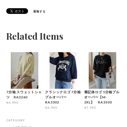
通報する
Related Items
7分袖 スウェットシャ
クラシックロゴ 7分袖
筆記体ロゴ 5分袖プル
ツ RA3260
プルオーバー
オーバー【M-
RA3302
2XL】 RA3300
¥6,990
¥6,990
¥7,990
CATEGORY