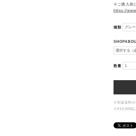
※ご購入前に
https://www
種類
SHOPAB
数量
※別途送料が
※¥10,0