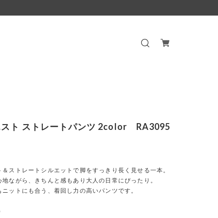
ト ストレートパンツ 2color RA3095
ト＆ストレートシルエットで脚をすっきり長く見せる一本。
心地ながら、きちんと感もあり大人の日常にぴったり。
もニットにも合う、着回し力の高いパンツです。
)