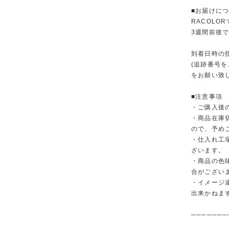
■お届けに
RACOL
3週間前後
到着日時の
(追跡番号
をお願い致
■注意事項
・ご購入後
・商品在庫
ので、予め
・仕入れ工
ざいます。
・商品の色
合がござい
・イメージ
出来かねま
───────