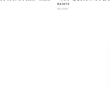
RA3372
¥6,990