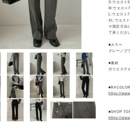
S:ウエスト
M:ウエスト
L:ウエスト
XL:ウエスト
※測定方法
了承くださ
■カラー
グレー／ブ
■素材
ポリエステ
■RACOL
https://ww
■SHOP T
https://www