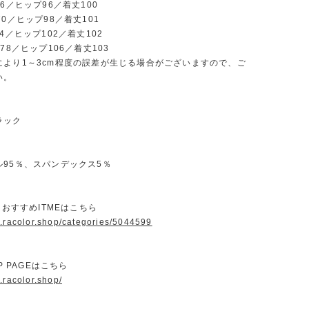
66／ヒップ96／着丈100
70／ヒップ98／着丈101
74／ヒップ102／着丈102
78／ヒップ106／着丈103
により1～3cm程度の誤差が生じる場合がございますので、ご
い。
ラック
ル95％、スパンデックス5％
ORおすすめITMEはこちら
w.racolor.shop/categories/5044599
OP PAGEはこちら
.racolor.shop/