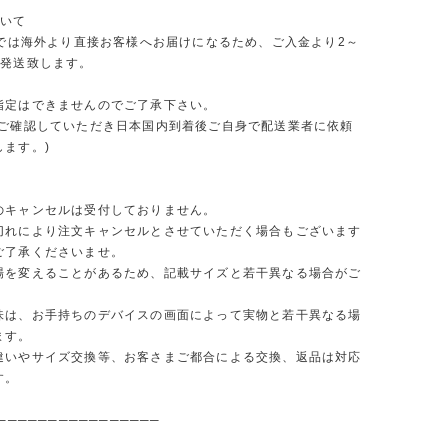
ついて
ORでは海外より直接お客様へお届けになるため、ご入金より2～
で発送致します。
指定はできませんのでご了承下さい。
をご確認していただき日本国内到着後ご自身で配送業者に依頼
します。)
のキャンセルは受付しておりません。
切れにより注文キャンセルとさせていただく場合もございます
ご了承くださいませ。
場を変えることがあるため、記載サイズと若干異なる場合がご
味は、お手持ちのデバイスの画面によって実物と若干異なる場
ます。
違いやサイズ交換等、お客さまご都合による交換、返品は対応
す。
────────────────