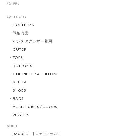
¥5,990
CATEGORY
HOT ITEMS
即納商品
インスタグラマー着用
OUTER
TOPS
BOTTOMS
ONE PIECE / ALL IN ONE
SET UP
SHOES
BAGS
ACCESSORIES / GOODS
2026 S/S
GUIDE
RACOLOR ┃ロカラについて