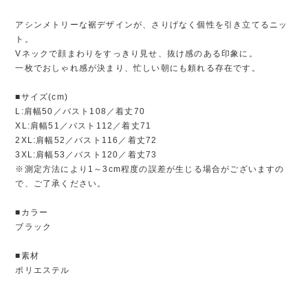
アシンメトリーな裾デザインが、さりげなく個性を引き立てるニッ
ト。
Vネックで顔まわりをすっきり見せ、抜け感のある印象に。
一枚でおしゃれ感が決まり、忙しい朝にも頼れる存在です。
■サイズ(cm)
L:肩幅50／バスト108／着丈70
XL:肩幅51／バスト112／着丈71
2XL:肩幅52／バスト116／着丈72
3XL:肩幅53／バスト120／着丈73
※測定方法により1～3cm程度の誤差が生じる場合がございますの
で、ご了承ください。
■カラー
ブラック
■素材
ポリエステル