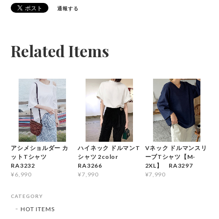
通報する
Related Items
アシメショルダー カ
ハイネック ドルマンT
Vネック ドルマンスリ
ットTシャツ
シャツ 2color
ーブTシャツ【M-
RA3232
RA3266
2XL】 RA3297
¥6,990
¥7,990
¥7,990
CATEGORY
HOT ITEMS