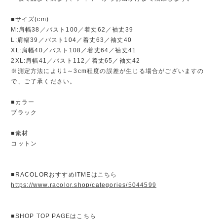
■サイズ(cm)
M:肩幅38／バスト100／着丈62／袖丈39
L:肩幅39／バスト104／着丈63／袖丈40
XL:肩幅40／バスト108／着丈64／袖丈41
2XL:肩幅41／バスト112／着丈65／袖丈42
※測定方法により1～3cm程度の誤差が生じる場合がございますの
で、ご了承ください。
■カラー
ブラック
■素材
コットン
■RACOLORおすすめITMEはこちら
https://www.racolor.shop/categories/5044599
■SHOP TOP PAGEはこちら