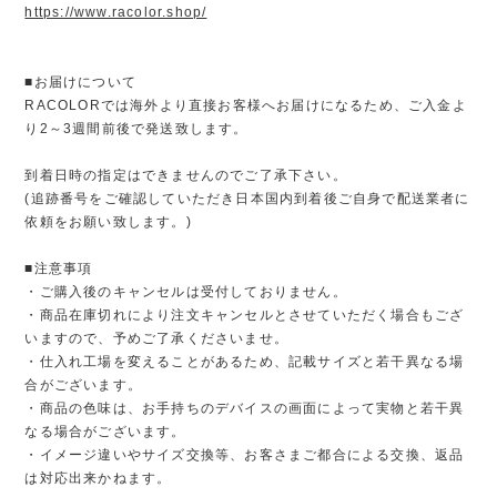
https://www.racolor.shop/
■お届けについて
RACOLORでは海外より直接お客様へお届けになるため、ご入金よ
り2～3週間前後で発送致します。
到着日時の指定はできませんのでご了承下さい。
(追跡番号をご確認していただき日本国内到着後ご自身で配送業者に
依頼をお願い致します。)
■注意事項
・ご購入後のキャンセルは受付しておりません。
・商品在庫切れにより注文キャンセルとさせていただく場合もござ
いますので、予めご了承くださいませ。
・仕入れ工場を変えることがあるため、記載サイズと若干異なる場
合がございます。
・商品の色味は、お手持ちのデバイスの画面によって実物と若干異
なる場合がございます。
・イメージ違いやサイズ交換等、お客さまご都合による交換、返品
は対応出来かねます。