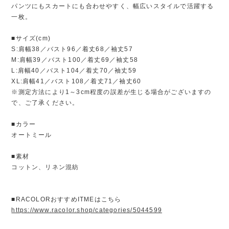
パンツにもスカートにも合わせやすく、幅広いスタイルで活躍する
一枚。
■サイズ(cm)
S:肩幅38／バスト96／着丈68／袖丈57
M:肩幅39／バスト100／着丈69／袖丈58
L:肩幅40／バスト104／着丈70／袖丈59
XL:肩幅41／バスト108／着丈71／袖丈60
※測定方法により1～3cm程度の誤差が生じる場合がございますの
で、ご了承ください。
■カラー
オートミール
■素材
コットン、リネン混紡
■RACOLORおすすめITMEはこちら
https://www.racolor.shop/categories/5044599