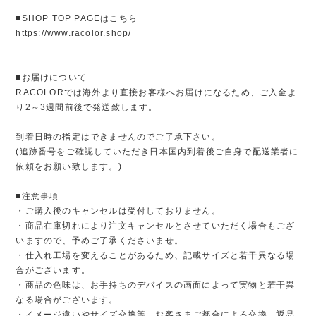
■SHOP TOP PAGEはこちら
https://www.racolor.shop/
■お届けについて
RACOLORでは海外より直接お客様へお届けになるため、ご入金よ
り2～3週間前後で発送致します。
到着日時の指定はできませんのでご了承下さい。
(追跡番号をご確認していただき日本国内到着後ご自身で配送業者に
依頼をお願い致します。)
■注意事項
・ご購入後のキャンセルは受付しておりません。
・商品在庫切れにより注文キャンセルとさせていただく場合もござ
いますので、予めご了承くださいませ。
・仕入れ工場を変えることがあるため、記載サイズと若干異なる場
合がございます。
・商品の色味は、お手持ちのデバイスの画面によって実物と若干異
なる場合がございます。
・イメージ違いやサイズ交換等、お客さまご都合による交換、返品