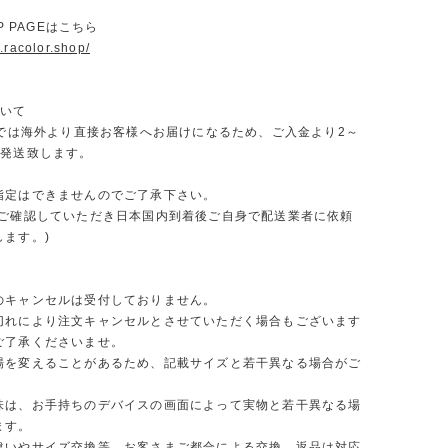
OP PAGEはこちら
.racolor.shop/
ついて
ORでは海外より直接お客様へお届けになるため、ご入金より2～
で発送致します。
指定はできませんのでご了承下さい。
をご確認していただき日本国内到着後ご自身で配送業者に依頼
します。)
のキャンセルは受付しておりません。
切れにより注文キャンセルとさせていただく場合もございます
ご了承くださいませ。
場を変えることがあるため、記載サイズと若干異なる場合がご
味は、お手持ちのデバイスの画面によって実物と若干異なる場
ます。
違いやサイズ交換等、お客さまご都合による交換、返品は対応