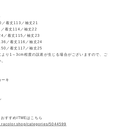
)
0／着丈113／袖丈21
8／着丈114／袖丈22
24／着丈115／袖丈23
136／着丈116／袖丈24
150／着丈117／袖丈25
により1～3cm程度の誤差が生じる場合がございますので、ご
い。
カーキ
ル
ORおすすめITMEはこちら
w.racolor.shop/categories/5044599