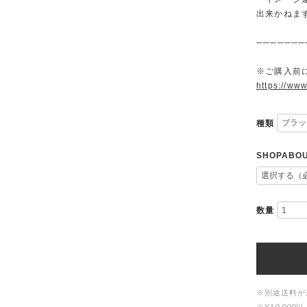
出来かねま
───────
※ご購入前に
https://www
種類
SHOPAB
数量
※別途送料が
※¥10,0