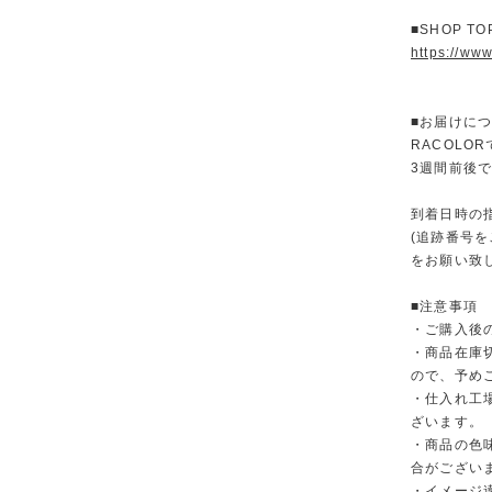
■SHOP T
https://www
■お届けに
RACOL
3週間前後
到着日時の
(追跡番号
をお願い致
■注意事項
・ご購入後
・商品在庫
ので、予め
・仕入れ工
ざいます。
・商品の色
合がござい
・イメージ