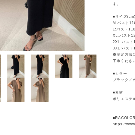
す。
■サイズ(cm
M:バスト11
L:バスト11
XL:バスト1
2XL:バスト
3XL:バスト
※測定方法
了承くださ
■カラー
ブラック／
■素材
ポリエステ
■RACOL
https://ww