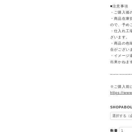
■注意事項
・ご購入後
・商品在庫
ので、予め
・仕入れ工
ざいます。
・商品の色
合がござい
・イメージ
出来かねま
───────
※ご購入前に
https://www
SHOPAB
数量