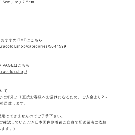
15cm／マチ7.5cm
ORおすすめITMEはこちら
w.racolor.shop/categories/5044599
OP PAGEはこちら
.racolor.shop/
ついて
ORでは海外より直接お客様へお届けになるため、ご入金より2～
で発送致します。
指定はできませんのでご了承下さい。
をご確認していただき日本国内到着後ご自身で配送業者に依頼
します。)