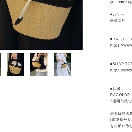
横13cm／縦
■カラー
画像参照
■RACOL
https://ww
■SHOP T
https://www
■お届けに
RACOL
3週間前後
到着日時の
(追跡番号
をお願い致