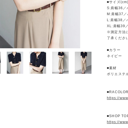
■サイズ(cm
S:肩幅36／
M:肩幅37／
L:肩幅38／
XL:肩幅39
※測定方法
了承くださ
■カラー
ネイビー
■素材
ポリエステ
■RACOL
https://ww
■SHOP T
https://www