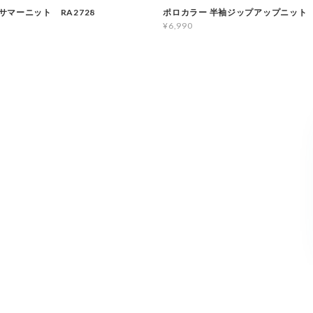
サマーニット RA2728
ポロカラー 半袖ジップアップニット R
¥6,990