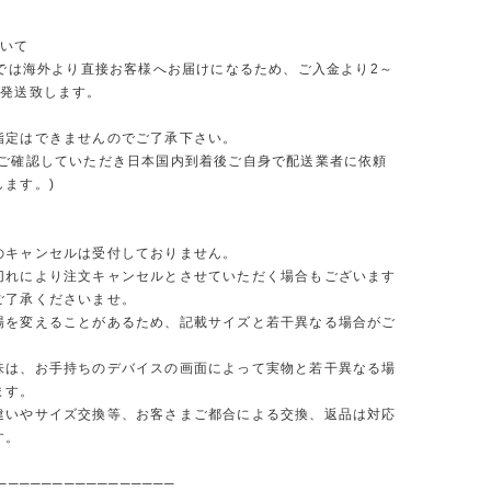
ついて
ORでは海外より直接お客様へお届けになるため、ご入金より2～
で発送致します。
指定はできませんのでご了承下さい。
をご確認していただき日本国内到着後ご自身で配送業者に依頼
します。)
のキャンセルは受付しておりません。
切れにより注文キャンセルとさせていただく場合もございます
ご了承くださいませ。
場を変えることがあるため、記載サイズと若干異なる場合がご
味は、お手持ちのデバイスの画面によって実物と若干異なる場
ます。
違いやサイズ交換等、お客さまご都合による交換、返品は対応
す。
────────────────