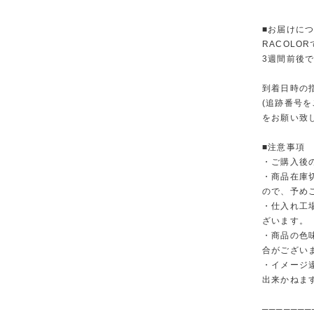
■お届けに
RACOL
3週間前後
到着日時の
(追跡番号
をお願い致
■注意事項
・ご購入後
・商品在庫
ので、予め
・仕入れ工
ざいます。
・商品の色
合がござい
・イメージ
出来かねま
───────