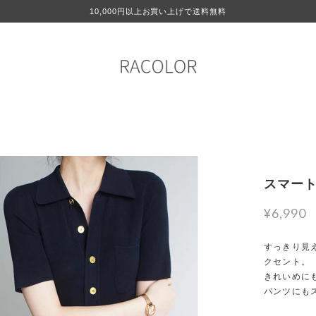
10,000円以上お買い上げで送料無料
スマート
¥6,990
すっきり見
クセント。
きれいめに
パンツにも