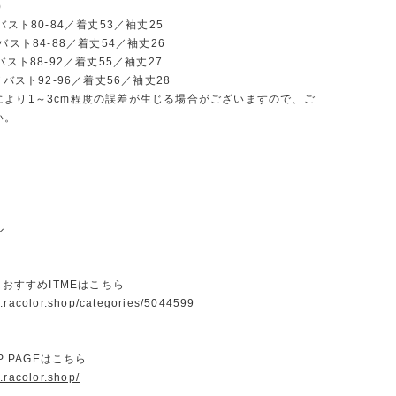
)
バスト80-84／着丈53／袖丈25
バスト84-88／着丈54／袖丈26
バスト88-92／着丈55／袖丈27
／バスト92-96／着丈56／袖丈28
により1～3cm程度の誤差が生じる場合がございますので、ご
い。
ル
ORおすすめITMEはこちら
w.racolor.shop/categories/5044599
OP PAGEはこちら
.racolor.shop/