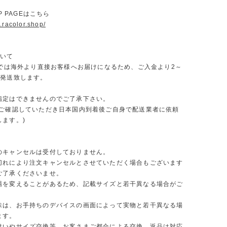
OP PAGEはこちら
.racolor.shop/
ついて
ORでは海外より直接お客様へお届けになるため、ご入金より2～
で発送致します。
指定はできませんのでご了承下さい。
をご確認していただき日本国内到着後ご自身で配送業者に依頼
します。)
のキャンセルは受付しておりません。
切れにより注文キャンセルとさせていただく場合もございます
ご了承くださいませ。
場を変えることがあるため、記載サイズと若干異なる場合がご
味は、お手持ちのデバイスの画面によって実物と若干異なる場
ます。
違いやサイズ交換等、お客さまご都合による交換、返品は対応