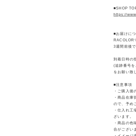
■SHOP T
https://www
■お届けに
RACOL
3週間前後
到着日時の
(追跡番号
をお願い致
■注意事項
・ご購入後
・商品在庫
ので、予め
・仕入れ工
ざいます。
・商品の色
合がござい
・イメージ