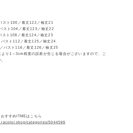
)
／バスト100／着丈122／袖丈21
／バスト104／着丈123／袖丈22
バスト108／着丈124／袖丈23
／バスト112／着丈125／袖丈24
8／バスト116／着丈126／袖丈25
により1～3cm程度の誤差が生じる場合がございますので、ご
い。
ORおすすめITMEはこちら
w.racolor.shop/categories/5044599