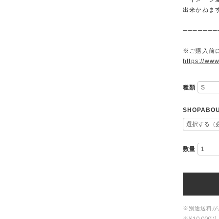
出来かねま
───────
※ご購入前に
https://www
種類
SHOPAB
数量
※別途送料が
※¥10,0