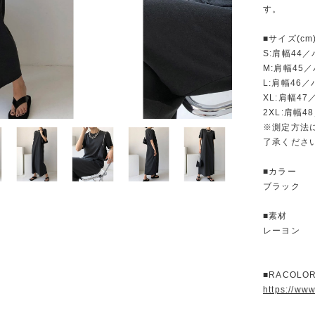
す。
■サイズ(cm
S:肩幅44
M:肩幅45
L:肩幅46／
XL:肩幅47
2XL:肩幅4
※測定方法
了承くださ
■カラー
ブラック
■素材
レーヨン
■RACOL
https://ww