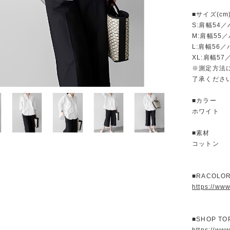
■サイズ(cm
S:肩幅54
M:肩幅55
L:肩幅56
XL:肩幅5
※測定方法
了承くださ
■カラー
ホワイト
■素材
コットン
■RACOL
https://ww
■SHOP T