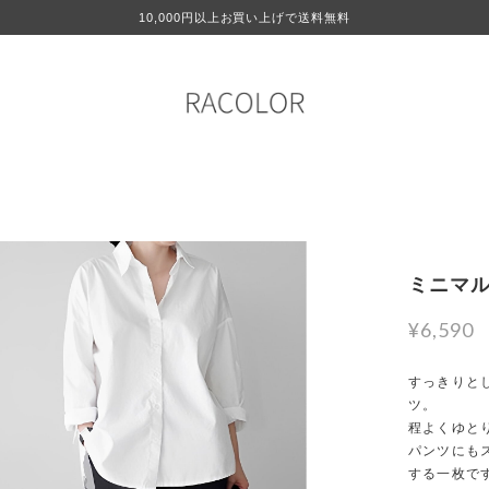
10,000円以上お買い上げで送料無料
ミニマル
¥6,590
すっきりと
ツ。
程よくゆと
パンツにも
する一枚で