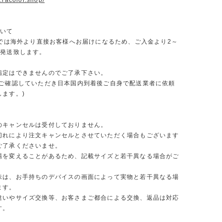
.racolor.shop/
ついて
ORでは海外より直接お客様へお届けになるため、ご入金より2～
で発送致します。
指定はできませんのでご了承下さい。
をご確認していただき日本国内到着後ご自身で配送業者に依頼
します。)
のキャンセルは受付しておりません。
切れにより注文キャンセルとさせていただく場合もございます
ご了承くださいませ。
場を変えることがあるため、記載サイズと若干異なる場合がご
味は、お手持ちのデバイスの画面によって実物と若干異なる場
ます。
違いやサイズ交換等、お客さまご都合による交換、返品は対応
す。