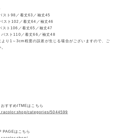
)
／バスト98／着丈63／袖丈45
／バスト102／着丈64／袖丈46
／バスト106／着丈65／袖丈47
7／バスト110／着丈66／袖丈48
により1～3cm程度の誤差が生じる場合がございますので、ご
い。
ORおすすめITMEはこちら
w.racolor.shop/categories/5044599
OP PAGEはこちら