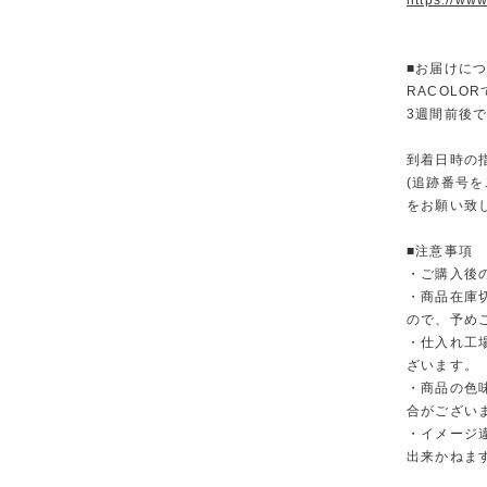
https://www
■お届けに
RACOL
3週間前後
到着日時の
(追跡番号
をお願い致
■注意事項
・ご購入後
・商品在庫
ので、予め
・仕入れ工
ざいます。
・商品の色
合がござい
・イメージ
出来かねま