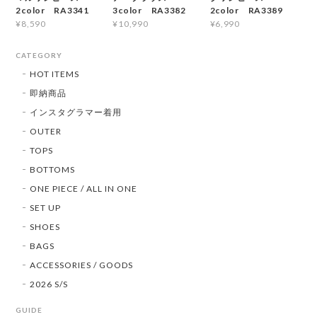
2color RA3341
3color RA3382
2color RA3389
¥8,590
¥10,990
¥6,990
CATEGORY
HOT ITEMS
即納商品
インスタグラマー着用
OUTER
TOPS
BOTTOMS
ONE PIECE / ALL IN ONE
SET UP
SHOES
BAGS
ACCESSORIES / GOODS
2026 S/S
GUIDE