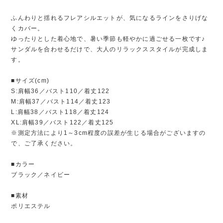
ふんわりと揺れるフレアシルエットが、気になるラインをさりげな
くカバー。
ゆったりとした着心地で、暑い季節も軽やかに過ごせる一枚です♪
サンダルを合わせるだけで、大人のリラックススタイルが完成しま
す。
■サイズ(cm)
S:肩幅36／バスト110／着丈122
M:肩幅37／バスト114／着丈123
L:肩幅38／バスト118／着丈124
XL:肩幅39／バスト122／着丈125
※測定方法により1～3cm程度の誤差が生じる場合がございますの
で、ご了承ください。
■カラー
ブラック／ネイビー
■素材
ポリエステル