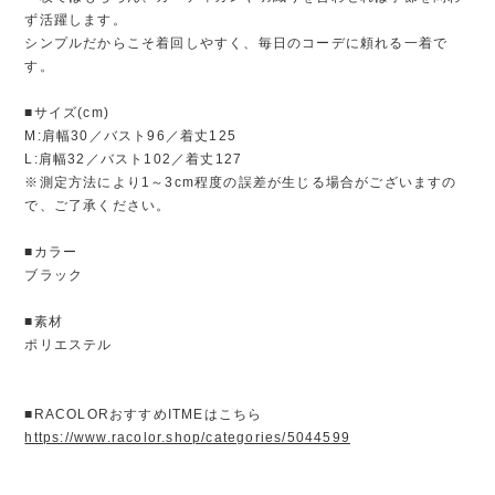
ず活躍します。
シンプルだからこそ着回しやすく、毎日のコーデに頼れる一着で
す。
■サイズ(cm)
M:肩幅30／バスト96／着丈125
L:肩幅32／バスト102／着丈127
※測定方法により1～3cm程度の誤差が生じる場合がございますの
で、ご了承ください。
■カラー
ブラック
■素材
ポリエステル
■RACOLORおすすめITMEはこちら
https://www.racolor.shop/categories/5044599