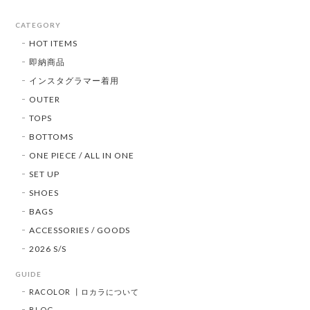
CATEGORY
HOT ITEMS
即納商品
インスタグラマー着用
OUTER
TOPS
BOTTOMS
ONE PIECE / ALL IN ONE
SET UP
SHOES
BAGS
ACCESSORIES / GOODS
2026 S/S
GUIDE
RACOLOR ┃ロカラについて
BLOG