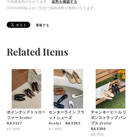
※別途送料がかかります。
送料を確認する
※¥10,000以上のご注文で国内送料が無料になります。
通報する
Related Items
ポインテッドトゥロー
センターライン フラ
チャンキーヒール リ
ファー 3color
ットシューズ
ボンストラップ パン
RA3127
4color RA3345
プス 2color
RA3384
¥7,990
¥7,990
¥8,990