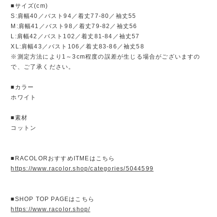
■サイズ(cm)
S:肩幅40／バスト94／着丈77-80／袖丈55
M:肩幅41／バスト98／着丈79-82／袖丈56
L:肩幅42／バスト102／着丈81-84／袖丈57
XL:肩幅43／バスト106／着丈83-86／袖丈58
※測定方法により1～3cm程度の誤差が生じる場合がございますの
で、ご了承ください。
■カラー
ホワイト
■素材
コットン
■RACOLORおすすめITMEはこちら
https://www.racolor.shop/categories/5044599
■SHOP TOP PAGEはこちら
https://www.racolor.shop/