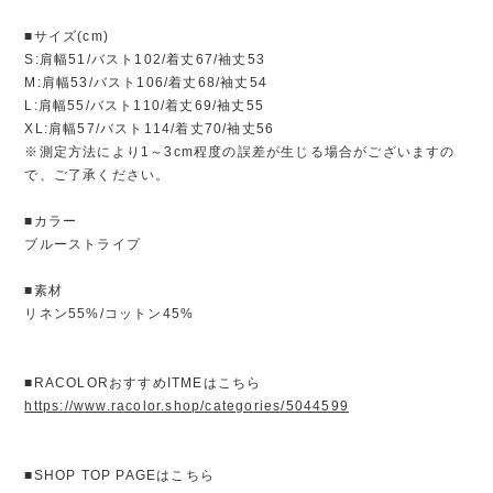
■サイズ(cm)
S:肩幅51/バスト102/着丈67/袖丈53
M:肩幅53/バスト106/着丈68/袖丈54
L:肩幅55/バスト110/着丈69/袖丈55
XL:肩幅57/バスト114/着丈70/袖丈56
※測定方法により1～3cm程度の誤差が生じる場合がございますの
で、ご了承ください。
■カラー
ブルーストライプ
■素材
リネン55%/コットン45%
■RACOLORおすすめITMEはこちら
https://www.racolor.shop/categories/5044599
■SHOP TOP PAGEはこちら