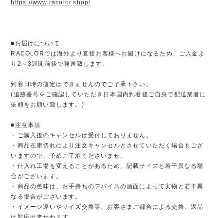
https://www.racolor.shop/
■お届けについて
RACOLORでは海外より直接お客様へお届けになるため、ご入金よ
り2～3週間前後で発送致します。
到着日時の指定はできませんのでご了承下さい。
(追跡番号をご確認していただき日本国内到着後ご自身で配送業者に
依頼をお願い致します。)
■注意事項
・ご購入後のキャンセルは受付しておりません。
・商品在庫切れにより注文キャンセルとさせていただく場合もござ
いますので、予めご了承くださいませ。
・仕入れ工場を変えることがあるため、記載サイズと若干異なる場
合がございます。
・商品の色味は、お手持ちのデバイスの画面によって実物と若干異
なる場合がございます。
・イメージ違いやサイズ交換等、お客さまご都合による交換、返品
は対応出来かねます。