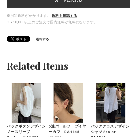
カートに入れる
※別途送料がかかります。
送料を確認する
※¥10,000以上のご注文で国内送料が無料になります。
通報する
Related Items
バックボタンデザイン
5連パールフープイヤ
バッククロスデザイン
ノースリーブ
ーカフ RA1145
シャツ 2color