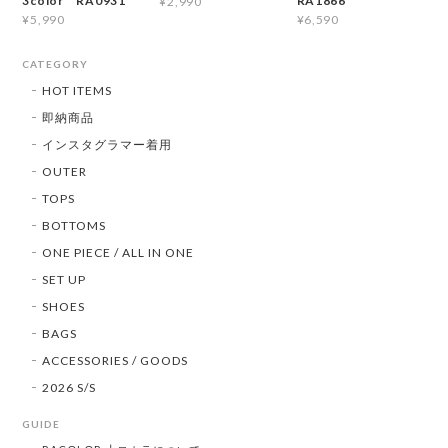
3color RA0931
RA1866
¥2,990
¥5,990
¥6,590
CATEGORY
HOT ITEMS
即納商品
インスタグラマー着用
OUTER
TOPS
BOTTOMS
ONE PIECE / ALL IN ONE
SET UP
SHOES
BAGS
ACCESSORIES / GOODS
2026 S/S
GUIDE