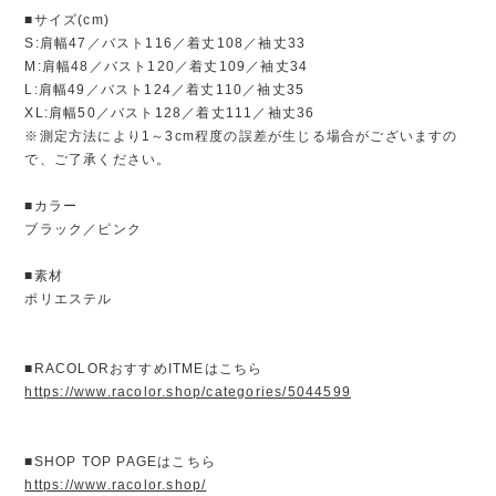
■サイズ(cm)
S:肩幅47／バスト116／着丈108／袖丈33
M:肩幅48／バスト120／着丈109／袖丈34
L:肩幅49／バスト124／着丈110／袖丈35
XL:肩幅50／バスト128／着丈111／袖丈36
※測定方法により1～3cm程度の誤差が生じる場合がございますの
で、ご了承ください。
■カラー
ブラック／ピンク
■素材
ポリエステル
■RACOLORおすすめITMEはこちら
https://www.racolor.shop/categories/5044599
■SHOP TOP PAGEはこちら
https://www.racolor.shop/