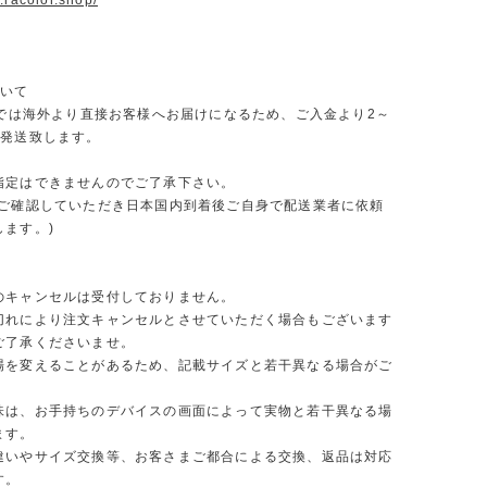
.racolor.shop/
ついて
ORでは海外より直接お客様へお届けになるため、ご入金より2～
で発送致します。
指定はできませんのでご了承下さい。
をご確認していただき日本国内到着後ご自身で配送業者に依頼
します。)
のキャンセルは受付しておりません。
切れにより注文キャンセルとさせていただく場合もございます
ご了承くださいませ。
場を変えることがあるため、記載サイズと若干異なる場合がご
味は、お手持ちのデバイスの画面によって実物と若干異なる場
ます。
違いやサイズ交換等、お客さまご都合による交換、返品は対応
す。