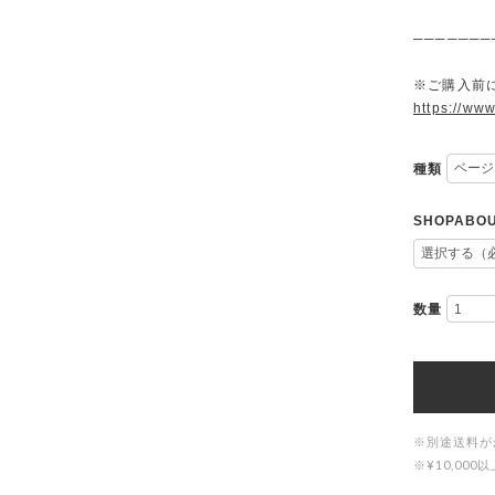
───────
※ご購入前に
https://www
種類
SHOPAB
数量
※別途送料が
※¥10,0