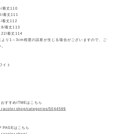
)
6/着丈110
0/着丈111
4/着丈112
18/着丈113
122/着丈114
により1～3cm程度の誤差が生じる場合がございますので、ご
い。
ワイト
ORおすすめITMEはこちら
w.racolor.shop/categories/5044599
OP PAGEはこちら