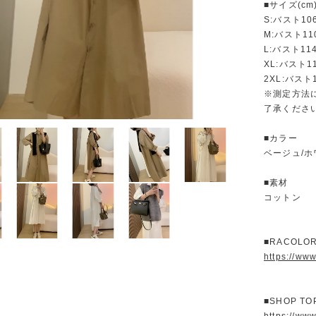
■サイズ(cm
S:バスト10
M:バスト11
L:バスト11
XL:バスト1
2XL:バスト
※測定方法
了承くださ
■カラー
ベージュ/ホ
■素材
コットン
■RACOL
https://ww
■SHOP T