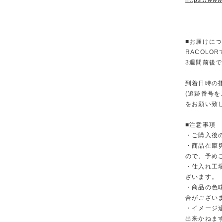
https://www
■お届けに
RACOL
3週間前後
到着日時の
(追跡番号
をお願い致
■注意事項
・ご購入後
・商品在庫
ので、予め
・仕入れ工
ざいます。
・商品の色
合がござい
・イメージ
出来かねま