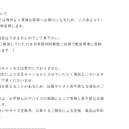
ついて
ORでは海外より直接お客様へお届けになるため、ご入金より2～
で発送致します。
指定はできませんのでご了承下さい。
をご確認していただき日本国内到着後ご自身で配送業者に依頼
します。)
のキャンセルは受付しておりません。
切れにより注文キャンセルとさせていただく場合もございます
ご了承くださいませ。
場を変えることがあるため、記載サイズと若干異なる場合がご
味は、お手持ちのデバイスの画面によって実物と若干異なる場
ます。
違いやサイズ交換等、お客さまご都合による交換、返品は対応
す。
────────────────