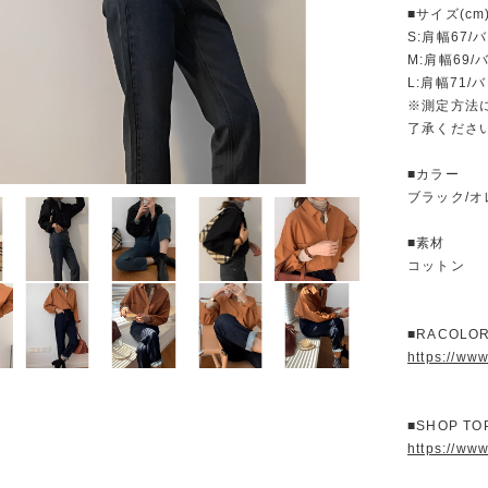
■サイズ(cm
S:肩幅67/バ
M:肩幅69/
L:肩幅71/バ
※測定方法
了承くださ
■カラー
ブラック/
■素材
コットン
■RACOL
https://ww
■SHOP T
https://www