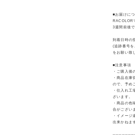
■お届けに
RACOL
3週間前後
到着日時の
(追跡番号
をお願い致
■注意事項
・ご購入後
・商品在庫
ので、予め
・仕入れ工
ざいます。
・商品の色
合がござい
・イメージ
出来かねま
───────