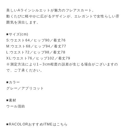
美しいAラインシルエットが魅力のフレアスカート。
動くたびに軽やかに広がるデザインが、エレガントで女性らしい雰
囲気を演出します。
■サイズ(cm)
S:ウエスト64／ヒップ90／着丈76
M:ウエスト68／ヒップ94／着丈77
L:ウエスト72／ヒップ98／着丈78
XL:ウエスト76／ヒップ102／着丈79
※測定方法により1～3cm程度の誤差が生じる場合がございますの
で、ご了承ください。
■カラー
グレー／アプリコット
■素材
ウール混紡
■RACOLORおすすめITMEはこちら