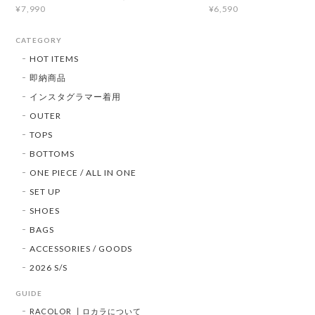
¥7,990
¥6,590
CATEGORY
HOT ITEMS
即納商品
インスタグラマー着用
OUTER
TOPS
BOTTOMS
ONE PIECE / ALL IN ONE
SET UP
SHOES
BAGS
ACCESSORIES / GOODS
2026 S/S
GUIDE
RACOLOR ┃ロカラについて