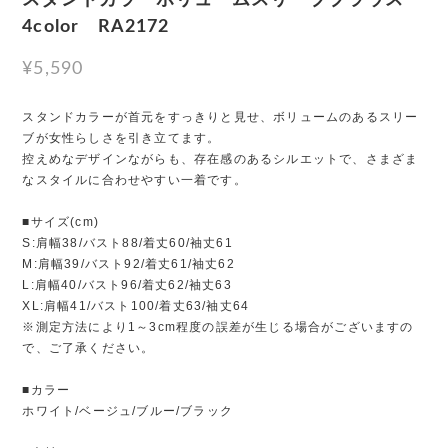
4color RA2172
¥5,590
スタンドカラーが首元をすっきりと見せ、ボリュームのあるスリー
ブが女性らしさを引き立てます。
控えめなデザインながらも、存在感のあるシルエットで、さまざま
なスタイルに合わせやすい一着です。
■サイズ(cm)
S:肩幅38/バスト88/着丈60/袖丈61
M:肩幅39/バスト92/着丈61/袖丈62
L:肩幅40/バスト96/着丈62/袖丈63
XL:肩幅41/バスト100/着丈63/袖丈64
※測定方法により1～3cm程度の誤差が生じる場合がございますの
で、ご了承ください。
■カラー
ホワイト/ベージュ/ブルー/ブラック